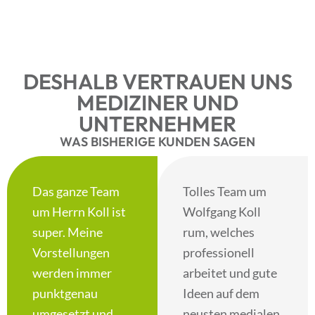
DESHALB
VERTRAUEN
UNS
MEDIZINER UND
UNTERNEHMER
WAS BISHERIGE
KUNDEN
SAGEN
Das ganze Team
Tolles Team um
um Herrn Koll ist
Wolfgang Koll
super. Meine
rum, welches
Vorstellungen
professionell
werden immer
arbeitet und gute
punktgenau
Ideen auf dem
umgesetzt und
neusten medialen