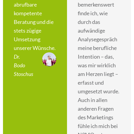
abrufbare
bemerkenswert
kompetente
finde ich, wie
Beratung und die
durch das
stets zügige
aufwändige
Umsetzung
Analysegespräch
unserer Wünsche.
meine berufliche
Dr.
Intention – das,
Bodo
was mir wirklich
Stoschus
am Herzen liegt –
erfasst und
umgesetzt wurde.
Auch in allen
anderen Fragen
des Marketings
fühle ich mich bei