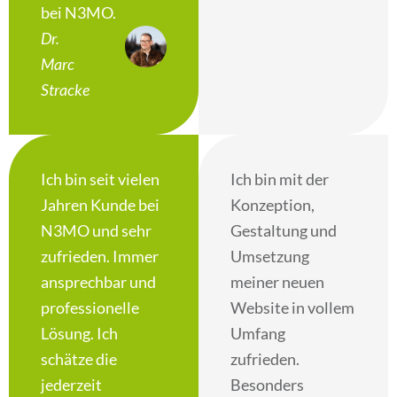
bei N3MO.
Dr.
Marc
Stracke
Ich bin seit vielen
Ich bin mit der
Jahren Kunde bei
Konzeption,
N3MO und sehr
Gestaltung und
zufrieden. Immer
Umsetzung
ansprechbar und
meiner neuen
professionelle
Website in vollem
Lösung. Ich
Umfang
schätze die
zufrieden.
jederzeit
Besonders