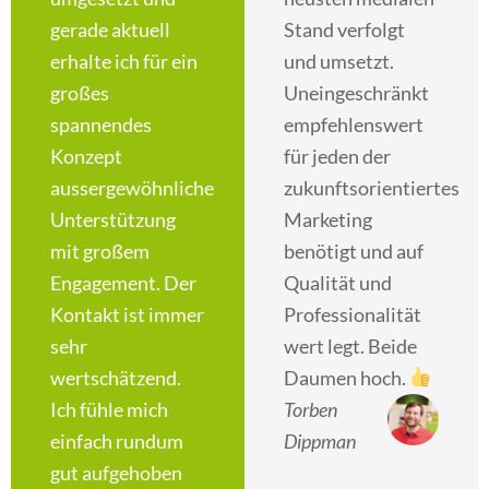
gerade aktuell
Stand verfolgt
erhalte ich für ein
und umsetzt.
großes
Uneingeschränkt
spannendes
empfehlenswert
Konzept
für jeden der
aussergewöhnliche
zukunftsorientiertes
Unterstützung
Marketing
mit großem
benötigt und auf
Engagement. Der
Qualität und
Kontakt ist immer
Professionalität
sehr
wert legt. Beide
wertschätzend.
Daumen hoch.
Ich fühle mich
Torben
einfach rundum
Dippman
gut aufgehoben